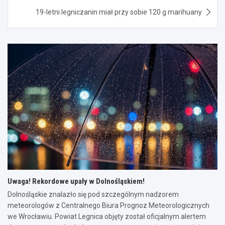
19-letni legniczanin miał przy sobie 120 g marihuany
Uwaga! Rekordowe upały w Dolnośląskiem!
Dolnośląskie znalazło się pod szczególnym nadzorem
meteorologów z Centralnego Biura Prognoz Meteorologicznych
we Wrocławiu. Powiat Legnica objęty został oficjalnym alertem