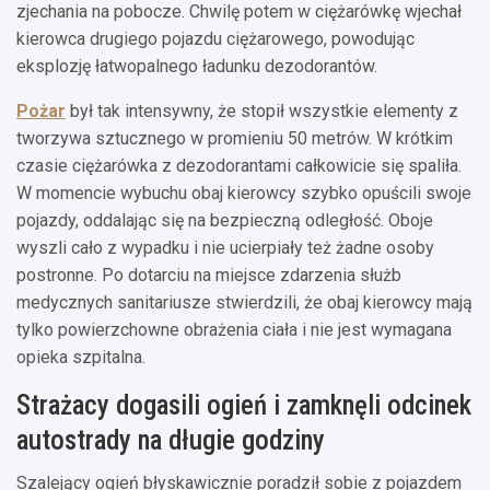
zjechania na pobocze. Chwilę potem w ciężarówkę wjechał
kierowca drugiego pojazdu ciężarowego, powodując
eksplozję łatwopalnego ładunku dezodorantów.
Pożar
był tak intensywny, że stopił wszystkie elementy z
tworzywa sztucznego w promieniu 50 metrów. W krótkim
czasie ciężarówka z dezodorantami całkowicie się spaliła.
W momencie wybuchu obaj kierowcy szybko opuścili swoje
pojazdy, oddalając się na bezpieczną odległość. Oboje
wyszli cało z wypadku i nie ucierpiały też żadne osoby
postronne. Po dotarciu na miejsce zdarzenia służb
medycznych sanitariusze stwierdzili, że obaj kierowcy mają
tylko powierzchowne obrażenia ciała i nie jest wymagana
opieka szpitalna.
Strażacy dogasili ogień i zamknęli odcinek
autostrady na długie godziny
Szalejący ogień błyskawicznie poradził sobie z pojazdem