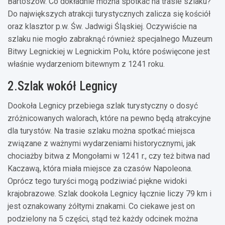
Bartoszów. Co dokładnie można spotkać na trasie szlaku?
Do największych atrakcji turystycznych zalicza się kościół
oraz klasztor p.w. Św. Jadwigi Śląskiej. Oczywiście na
szlaku nie mogło zabraknąć również specjalnego Muzeum
Bitwy Legnickiej w Legnickim Polu, które poświęcone jest
właśnie wydarzeniom bitewnym z 1241 roku.
2.Szlak wokół Legnicy
Dookoła Legnicy przebiega szlak turystyczny o dosyć
zróżnicowanych walorach, które na pewno będą atrakcyjne
dla turystów. Na trasie szlaku można spotkać miejsca
związane z ważnymi wydarzeniami historycznymi, jak
chociażby bitwa z Mongołami w 1241 r., czy też bitwa nad
Kaczawą, która miała miejsce za czasów Napoleona.
Oprócz tego turyści mogą podziwiać piękne widoki
krajobrazowe. Szlak dookoła Legnicy łącznie liczy 79 km i
jest oznakowany żółtymi znakami. Co ciekawe jest on
podzielony na 5 części, stąd też każdy odcinek można