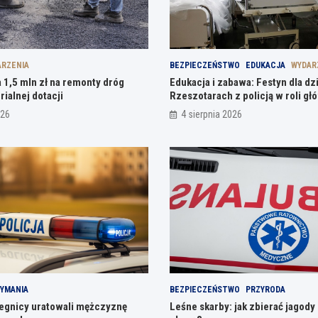
RZENIA
BEZPIECZEŃSTWO
EDUKACJA
WYDAR
 1,5 mln zł na remonty dróg
Edukacja i zabawa: Festyn dla dz
rialnej dotacji
Rzeszotarach z policją w roli gł
026
4 sierpnia 2026
YMANIA
BEZPIECZEŃSTWO
PRZYRODA
Legnicy uratowali mężczyznę
Leśne skarby: jak zbierać jagody 