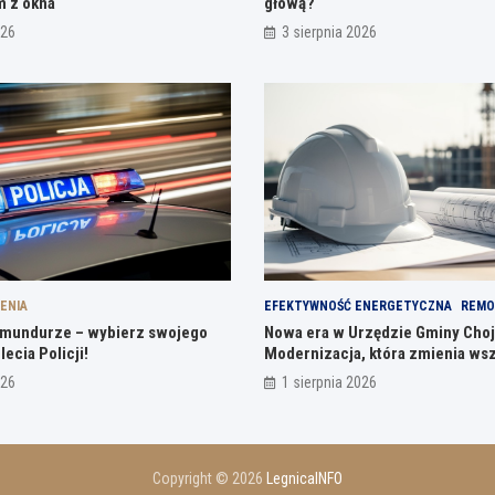
m z okna
głową?
026
3 sierpnia 2026
ENIA
EFEKTYWNOŚĆ ENERGETYCZNA
REMO
mundurze – wybierz swojego
Nowa era w Urzędzie Gminy Cho
ecia Policji!
Modernizacja, która zmienia ws
026
1 sierpnia 2026
Copyright © 2026
LegnicaINFO