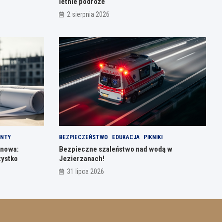
letnie podróże
2 sierpnia 2026
NTY
BEZPIECZEŃSTWO
EDUKACJA
PIKNIKI
jnowa:
Bezpieczne szaleństwo nad wodą w
zystko
Jezierzanach!
31 lipca 2026