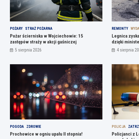
POŻARY
STRAŻ POŻARNA
REMONTY
WYDA
Pożar ścierniska w Wojciechowie: 15
Legnica zyska
zastępów straży w akcji gaśniczej
dzięki ministe
5 sierpnia 2026
4 sierpnia 2
POGODA
ZDROWIE
POLICJA
ZATRZ
Prochowice w ogniu upału II stopnia!
Policjanci z 