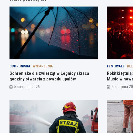
SCHRONISKA
WYDARZENIA
FESTIWALE
KU
Schronisko dla zwierząt w Legnicy skraca
Rokitki tętni
godziny otwarcia z powodu upałów
Music w nowe
5 sierpnia 2026
5 sierpnia 2