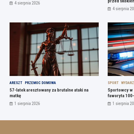
przed skokie
4 sierpnia 2026
4 sierpnia 2
ARESZT
PRZEMOC DOMOWA
SPORT
WYDARZ
57-latek aresztowany za brutalne ataki na
Sportowcy w 
matkę
faworyta 100-l
1 sierpnia 2026
1 sierpnia 2