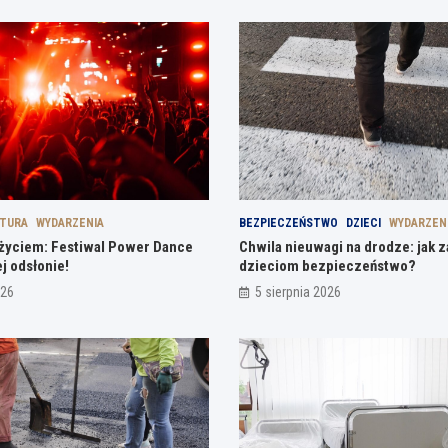
LTURA
WYDARZENIA
BEZPIECZEŃSTWO
DZIECI
WYDARZEN
ą życiem: Festiwal Power Dance
Chwila nieuwagi na drodze: jak 
j odsłonie!
dzieciom bezpieczeństwo?
026
5 sierpnia 2026