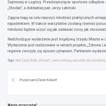
Sejmowej w Legnicy. Przedsięwzięcie sportowe odbędzie si
„Shodan”, a dokładniej pan Jerzy Łabiński.
Zajęcia mają na celu nauczyć młodzież praktycznych umie
napastnikiem. W trakcie warsztatów zostaną również poru
młodzież będzie uczyć się jak zadawać ciosy, jak stosować 
Nadchodzące wydarzenie jest inicjatywą Urzędu Miasta w 
Wydarzenie jest realizowane w ramach projektu „Zdrowa L
regionie cieszyły się sporym uznaniem. Partnerem wydarz
Tags:
Klub Sztuk Walki „Shodan”
,
samooobrona
,
warsztaty dla młodzieży
Nawigacja
Przed nami Dzień Kobiet!
wpisu
Warto przeczytać