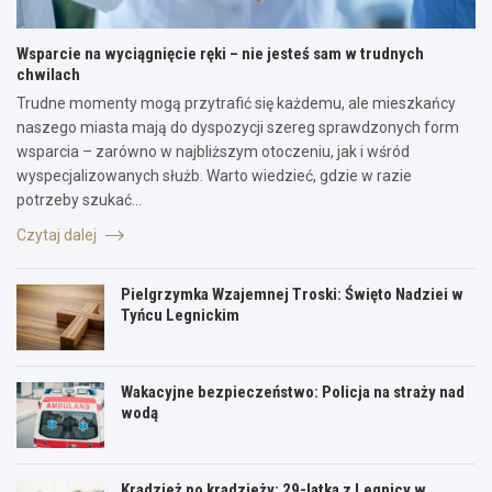
Wsparcie na wyciągnięcie ręki – nie jesteś sam w trudnych
chwilach
Trudne momenty mogą przytrafić się każdemu, ale mieszkańcy
naszego miasta mają do dyspozycji szereg sprawdzonych form
wsparcia – zarówno w najbliższym otoczeniu, jak i wśród
wyspecjalizowanych służb. Warto wiedzieć, gdzie w razie
potrzeby szukać…
Czytaj dalej
Pielgrzymka Wzajemnej Troski: Święto Nadziei w
Tyńcu Legnickim
Wakacyjne bezpieczeństwo: Policja na straży nad
wodą
Kradzież po kradzieży: 29-latka z Legnicy w