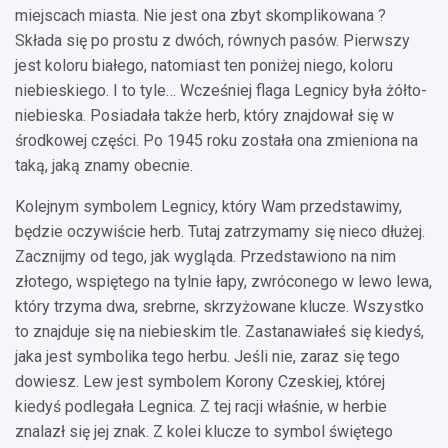
miejscach miasta. Nie jest ona zbyt skomplikowana ?
Składa się po prostu z dwóch, równych pasów. Pierwszy
jest koloru białego, natomiast ten poniżej niego, koloru
niebieskiego. I to tyle… Wcześniej flaga Legnicy była żółto-
niebieska. Posiadała także herb, który znajdował się w
środkowej części. Po 1945 roku została ona zmieniona na
taką, jaką znamy obecnie.
Kolejnym symbolem Legnicy, który Wam przedstawimy,
będzie oczywiście herb. Tutaj zatrzymamy się nieco dłużej.
Zacznijmy od tego, jak wygląda. Przedstawiono na nim
złotego, wspiętego na tylnie łapy, zwróconego w lewo lewa,
który trzyma dwa, srebrne, skrzyżowane klucze. Wszystko
to znajduje się na niebieskim tle. Zastanawiałeś się kiedyś,
jaka jest symbolika tego herbu. Jeśli nie, zaraz się tego
dowiesz. Lew jest symbolem Korony Czeskiej, której
kiedyś podlegała Legnica. Z tej racji właśnie, w herbie
znalazł się jej znak. Z kolei klucze to symbol świętego