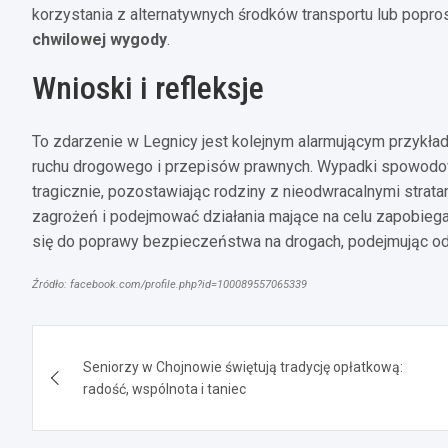
korzystania z alternatywnych środków transportu lub popr
chwilowej wygody
.
Wnioski i refleksje
To zdarzenie w Legnicy jest kolejnym alarmującym przykła
ruchu drogowego i przepisów prawnych. Wypadki spowodow
tragicznie, pozostawiając rodziny z nieodwracalnymi stra
zagrożeń i podejmować działania mające na celu zapobiega
się do poprawy bezpieczeństwa na drogach, podejmując od
Źródło: facebook.com/profile.php?id=100089557065339
Nawigacja
Seniorzy w Chojnowie świętują tradycję opłatkową:
wpisu
radość, wspólnota i taniec