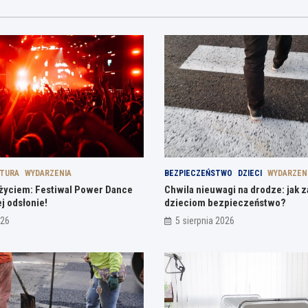
LTURA
WYDARZENIA
BEZPIECZEŃSTWO
DZIECI
WYDARZEN
ą życiem: Festiwal Power Dance
Chwila nieuwagi na drodze: jak 
j odsłonie!
dzieciom bezpieczeństwo?
026
5 sierpnia 2026