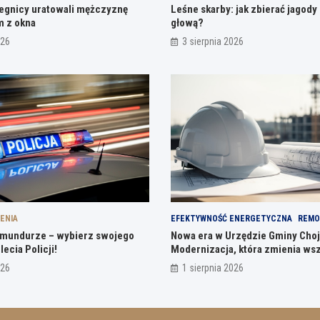
Legnicy uratowali mężczyznę
Leśne skarby: jak zbierać jagody 
m z okna
głową?
026
3 sierpnia 2026
ENIA
EFEKTYWNOŚĆ ENERGETYCZNA
REMO
mundurze – wybierz swojego
Nowa era w Urzędzie Gminy Cho
ecia Policji!
Modernizacja, która zmienia ws
026
1 sierpnia 2026