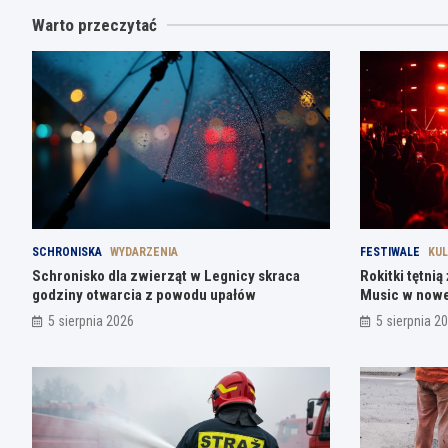
Warto przeczytać
SCHRONISKA
WYDARZENIA
FESTIWALE
KU
Schronisko dla zwierząt w Legnicy skraca
Rokitki tętni
godziny otwarcia z powodu upałów
Music w nowe
5 sierpnia 2026
5 sierpnia 2