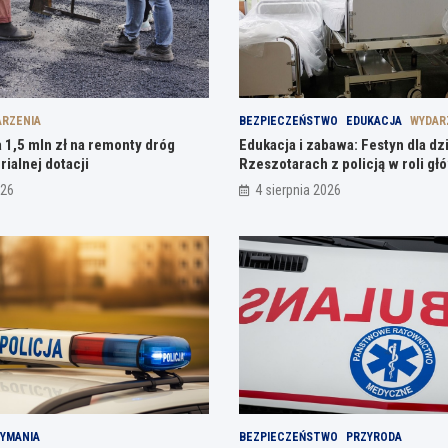
RZENIA
BEZPIECZEŃSTWO
EDUKACJA
WYDAR
 1,5 mln zł na remonty dróg
Edukacja i zabawa: Festyn dla dz
rialnej dotacji
Rzeszotarach z policją w roli gł
026
4 sierpnia 2026
YMANIA
BEZPIECZEŃSTWO
PRZYRODA