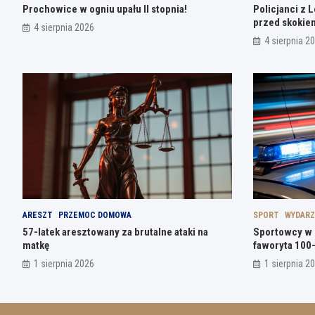
Prochowice w ogniu upału II stopnia!
Policjanci z 
przed skokie
4 sierpnia 2026
4 sierpnia 2
ARESZT
PRZEMOC DOMOWA
SPORT
WYDARZ
57-latek aresztowany za brutalne ataki na
Sportowcy w 
matkę
faworyta 100-l
1 sierpnia 2026
1 sierpnia 2