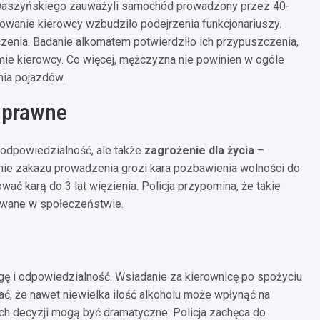
 Daszyńskiego zauważyli samochód prowadzony przez 40-
owanie kierowcy wzbudziło podejrzenia funkcjonariuszy.
czenia. Badanie alkomatem potwierdziło ich przypuszczenia,
mie kierowcy. Co więcej, mężczyzna nie powinien w ogóle
nia pojazdów.
 prawne
ieodpowiedzialność, ale także
zagrożenie dla życia
–
anie zakazu prowadzenia grozi kara pozbawienia wolności do
ć karą do 3 lat więzienia. Policja przypomina, że takie
rowane w społeczeństwie.
ę i odpowiedzialność. Wsiadanie za kierownicę po spożyciu
tać, że nawet niewielka ilość alkoholu może wpłynąć na
ch decyzji mogą być dramatyczne. Policja zachęca do