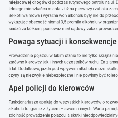
miejscowej drogówki
podczas rutynowego patrolu na ul.
letniego mieszkańca miasta. Już na pierwszy rzut oka zach
Bełkotliwa mowa i wyraźna woń alkoholu były nie do przeo
wykazując obecność niemal 3,5 promila alkoholu w organiz
siadać za kółkiem, ponieważ miał sądowy zakaz prowadze
Powaga sytuacji i konsekwencje
Prowadzenie pojazdu w takim stanie to nie tylko skrajna n
zarówno kierowcy, jak i innych uczestników ruchu. Za złam
5 lat. Dodatkowo, jazda pod wpływem alkoholu może skutkowa
czyny są niezwykle niebezpieczne i nie powinny być tole
Apel policji do kierowców
Funkcjonariusze apelują do wszystkich kierowców o rozwag
alkoholu to igranie z życiem – swoim i innych. Warto pamię
zdolność prowadzenia pojazdu, a skutki nieodpowiedzialny