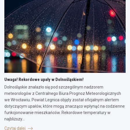
Uwaga! Rekordowe upały w Dolnośląskiem!
Dolnośląskie znalazło się pod szczególnym nadzorem
meteorologów z Centralnego Biura Prognoz Meteorologicznych
we Wrocławiu. Powiat Legnica objęty został oficjalnym alertem
dotyczącym upałów, które mogą znacząco wpłynąć na codzienne
funkcjonowanie mieszkańców. Rekordowe temperatury w
najbliższy…
Czytaj dalej