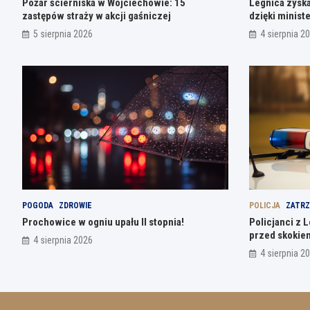
Pożar ścierniska w Wojciechowie: 15
Legnica zyska
zastępów straży w akcji gaśniczej
dzięki ministe
5 sierpnia 2026
4 sierpnia 2
POGODA
ZDROWIE
POLICJA
ZATRZ
Prochowice w ogniu upału II stopnia!
Policjanci z 
przed skokie
4 sierpnia 2026
4 sierpnia 2