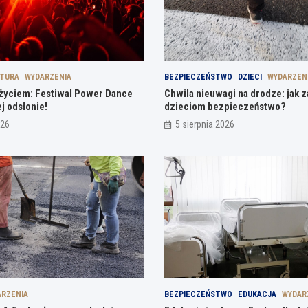
LTURA
WYDARZENIA
BEZPIECZEŃSTWO
DZIECI
WYDARZEN
ą życiem: Festiwal Power Dance
Chwila nieuwagi na drodze: jak 
j odsłonie!
dzieciom bezpieczeństwo?
026
5 sierpnia 2026
RZENIA
BEZPIECZEŃSTWO
EDUKACJA
WYDAR