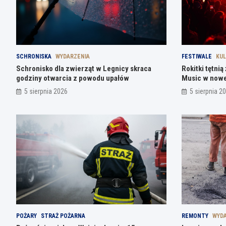
SCHRONISKA
WYDARZENIA
FESTIWALE
KU
Schronisko dla zwierząt w Legnicy skraca
Rokitki tętni
godziny otwarcia z powodu upałów
Music w nowe
5 sierpnia 2026
5 sierpnia 2
POŻARY
STRAŻ POŻARNA
REMONTY
WYDA