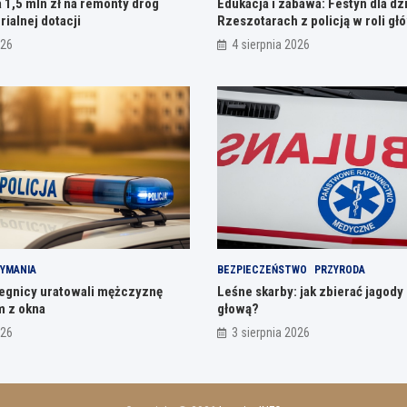
 1,5 mln zł na remonty dróg
Edukacja i zabawa: Festyn dla dz
rialnej dotacji
Rzeszotarach z policją w roli gł
026
4 sierpnia 2026
YMANIA
BEZPIECZEŃSTWO
PRZYRODA
Legnicy uratowali mężczyznę
Leśne skarby: jak zbierać jagody 
m z okna
głową?
026
3 sierpnia 2026