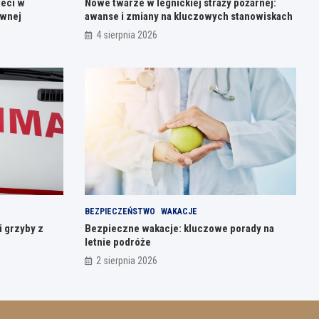
ieci w
Nowe twarze w legnickiej straży pożarnej:
ównej
awanse i zmiany na kluczowych stanowiskach
4 sierpnia 2026
BEZPIECZEŃSTWO
WAKACJE
i grzyby z
Bezpieczne wakacje: kluczowe porady na
letnie podróże
2 sierpnia 2026