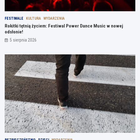
FESTIWALE
KULTURA
WYDARZENIA
Rokitki tętnią życiem: Festiwal Power Dance Music w nowej
odsłonie!
5 sierpnia 2026
BEZPIECZEŃSTWO
DZIECI
WYDARZENIA