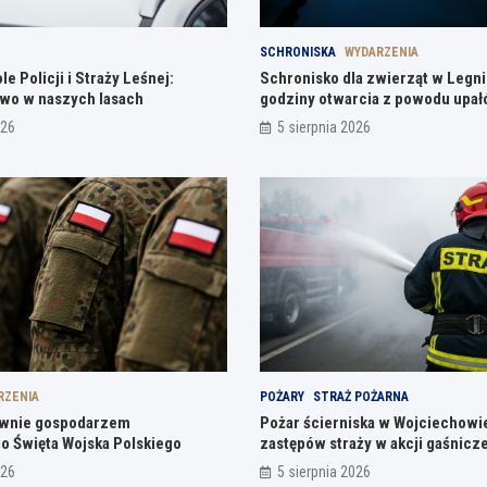
SCHRONISKA
WYDARZENIA
e Policji i Straży Leśnej:
Schronisko dla zwierząt w Legni
wo w naszych lasach
godziny otwarcia z powodu upa
026
5 sierpnia 2026
RZENIA
POŻARY
STRAŻ POŻARNA
ownie gospodarzem
Pożar ścierniska w Wojciechowi
o Święta Wojska Polskiego
zastępów straży w akcji gaśnicze
026
5 sierpnia 2026