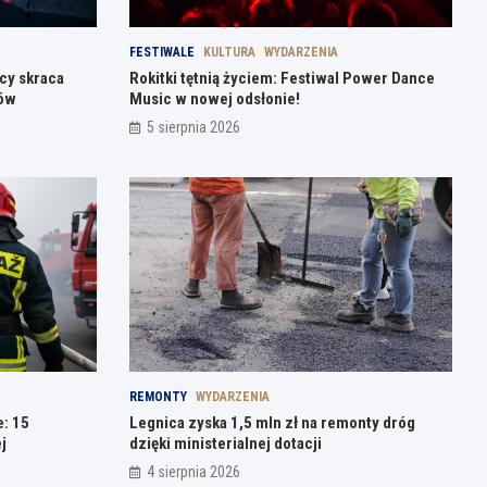
FESTIWALE
KULTURA
WYDARZENIA
cy skraca
Rokitki tętnią życiem: Festiwal Power Dance
łów
Music w nowej odsłonie!
5 sierpnia 2026
REMONTY
WYDARZENIA
e: 15
Legnica zyska 1,5 mln zł na remonty dróg
j
dzięki ministerialnej dotacji
4 sierpnia 2026