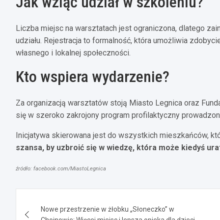
Jak wziąć udział w szkoleniu?
Liczba miejsc na warsztatach jest ograniczona, dlatego za
udziału. Rejestracja to formalność, która umożliwia zdoby
własnego i lokalnej społeczności.
Kto wspiera wydarzenie?
Za organizacją warsztatów stoją Miasto Legnica oraz Fun
się w szeroko zakrojony program profilaktyczny prowadzony
Inicjatywa skierowana jest do wszystkich mieszkańców, kt
szansa, by uzbroić się w wiedzę, która może kiedyś ur
źródło: facebook.com/MiastoLegnica
Nawigacja
Nowe przestrzenie w żłobku „Słoneczko” w
wpisu
Chojnowie: Więcej miejsc i lepsza opieka dla dzieci