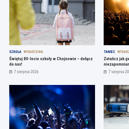
SZKOŁA
WYDARZENIA
TANIEC
WYDAR
Świętuj 80-lecie szkoły w Chojnowie – dołącz
Zatańcz jak g
do nas!
niezapomnian
7 sierpnia 2026
7 sierpnia 2