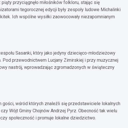
ąty przyciągnęło miłośników folkloru, stając się
atorami tegorocznej edycji były zespoły ludowe Michalinki
 Rokitek. Ich wspólne wysiłki zaowocowały niezapomnianym
espołu Sasanki, który jako jedyny dziecięco-młodzieżowy
. Pod przewodnictwem Lucjany Zimirskiej i przy muzycznej
kowy nastrój, wprowadzając zgromadzonych w świąteczny
gości, wśród których znaleźli się przedstawiciele lokalnych
i czy Wójt Gminy Chojnów Andrzej Pyrz. Obecność tak wielu
ączy społeczność i promuje lokalne dziedzictwo.