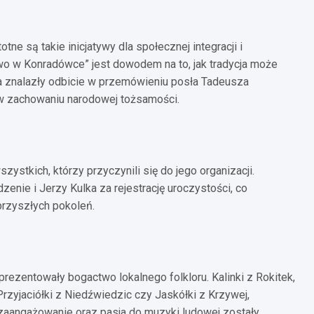
ne są takie inicjatywy dla społecznej integracji i
dowo w Konradówce” jest dowodem na to, jak tradycja może
a znalazły odbicie w przemówieniu posła Tadeusza
j w zachowaniu narodowej tożsamości.
stkich, którzy przyczynili się do jego organizacji.
enie i Jerzy Kulka za rejestrację uroczystości, co
przyszłych pokoleń.
ezentowały bogactwo lokalnego folkloru. Kalinki z Rokitek,
 Przyjaciółki z Niedźwiedzic czy Jaskółki z Krzywej,
 zaangażowanie oraz pasja do muzyki ludowej zostały