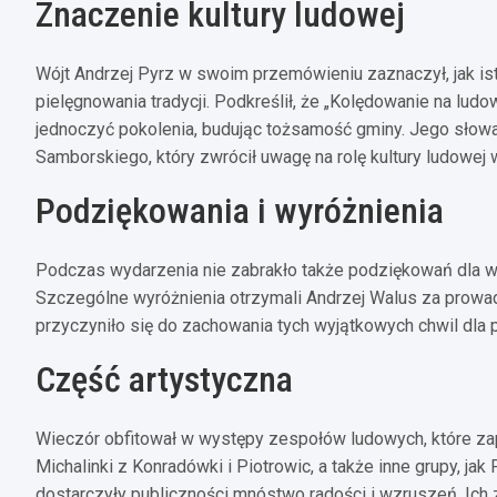
Znaczenie kultury ludowej
Wójt Andrzej Pyrz w swoim przemówieniu zaznaczył, jak istot
pielęgnowania tradycji. Podkreślił, że „Kolędowanie na lu
jednoczyć pokolenia, budując tożsamość gminy. Jego słow
Samborskiego, który zwrócił uwagę na rolę kultury ludowe
Podziękowania i wyróżnienia
Podczas wydarzenia nie zabrakło także podziękowań dla wszy
Szczególne wyróżnienia otrzymali Andrzej Walus za prowadz
przyczyniło się do zachowania tych wyjątkowych chwil dla 
Część artystyczna
Wieczór obfitował w występy zespołów ludowych, które zapr
Michalinki z Konradówki i Piotrowic, a także inne grupy, jak
dostarczyły publiczności mnóstwo radości i wzruszeń. Ich