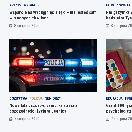
KRYZYS
WSPARCIE
POMOC SPOŁEC
Wsparcie na wyciągnięcie ręki – nie jesteś sam
Pielgrzymka 
w trudnych chwilach
Nadziei w Ty
8 sierpnia 2026
8 sierpnia 2
OSZUSTWA
POLICJA
SENIORZY
EDUKACJA
FUN
Nowa fala oszustw: seniorka straciła
Grant 100 tys
oszczędności życia w Legnicy
psychologicz
7 sierpnia 2026
7 sierpnia 2