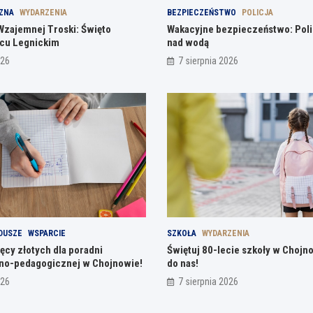
ZNA
WYDARZENIA
BEZPIECZEŃSTWO
POLICJA
Wzajemnej Troski: Święto
Wakacyjne bezpieczeństwo: Polic
ńcu Legnickim
nad wodą
026
7 sierpnia 2026
DUSZE
WSPARCIE
SZKOŁA
WYDARZENIA
ięcy złotych dla poradni
Świętuj 80-lecie szkoły w Chojn
no-pedagogicznej w Chojnowie!
do nas!
026
7 sierpnia 2026