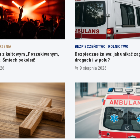
RZENIA
BEZPIECZEŃSTWO
ROLNICTWO
u z kultowym „Poszukiwanym,
Bezpieczne żniwa: jak unikać za
: Śmiech pokoleń!
drogach i w polu?
026
9 sierpnia 2026