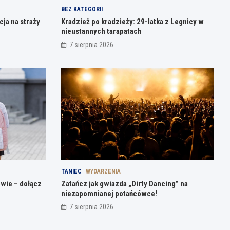
BEZ KATEGORII
ja na straży
Kradzież po kradzieży: 29-latka z Legnicy w
nieustannych tarapatach
7 sierpnia 2026
TANIEC
WYDARZENIA
owie – dołącz
Zatańcz jak gwiazda „Dirty Dancing” na
niezapomnianej potańcówce!
7 sierpnia 2026