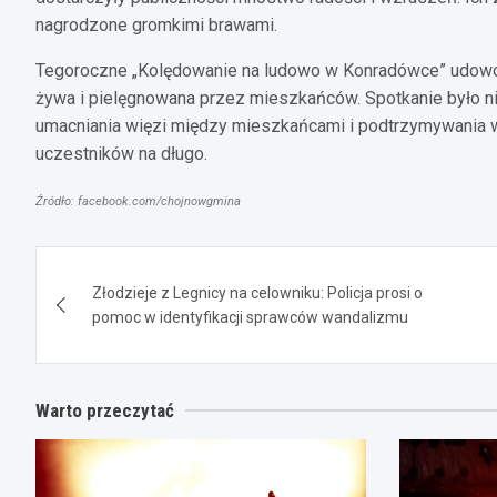
nagrodzone gromkimi brawami.
Tegoroczne „Kolędowanie na ludowo w Konradówce” udowodnił
żywa i pielęgnowana przez mieszkańców. Spotkanie było nie
umacniania więzi między mieszkańcami i podtrzymywania w
uczestników na długo.
Źródło: facebook.com/chojnowgmina
Nawigacja
Złodzieje z Legnicy na celowniku: Policja prosi o
wpisu
pomoc w identyfikacji sprawców wandalizmu
Warto przeczytać