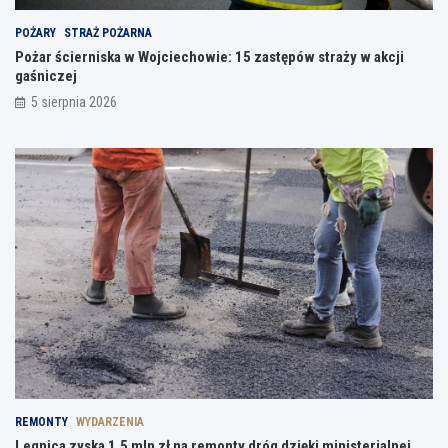
POŻARY
STRAŻ POŻARNA
Pożar ścierniska w Wojciechowie: 15 zastępów straży w akcji
gaśniczej
5 sierpnia 2026
REMONTY
WYDARZENIA
Legnica zyska 1,5 mln zł na remonty dróg dzięki ministerialnej