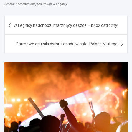
Źródło: Komenda Miejska Policji w Legnicy
Nawigacja
W Legnicy nadchodzi marznący deszcz – bądź ostrożny!
wpisu
Darmowe czujniki dymu i czadu w całej Polsce 5 lutego!