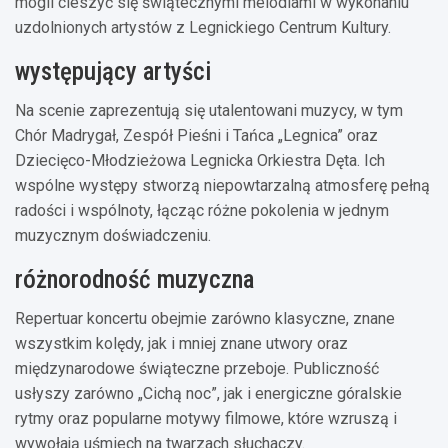
mogli cieszyć się świątecznymi melodiami w wykonaniu
uzdolnionych artystów z Legnickiego Centrum Kultury.
występujący artyści
Na scenie zaprezentują się utalentowani muzycy, w tym
Chór Madrygał, Zespół Pieśni i Tańca „Legnica” oraz
Dziecięco-Młodzieżowa Legnicka Orkiestra Dęta. Ich
wspólne występy stworzą niepowtarzalną atmosferę pełną
radości i wspólnoty, łącząc różne pokolenia w jednym
muzycznym doświadczeniu.
różnorodność muzyczna
Repertuar koncertu obejmie zarówno klasyczne, znane
wszystkim kolędy, jak i mniej znane utwory oraz
międzynarodowe świąteczne przeboje. Publiczność
usłyszy zarówno „Cichą noc”, jak i energiczne góralskie
rytmy oraz popularne motywy filmowe, które wzruszą i
wywołają uśmiech na twarzach słuchaczy.