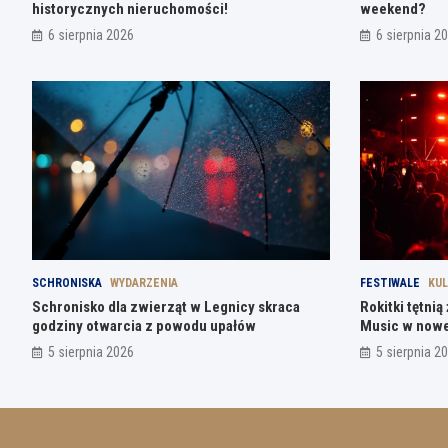
historycznych nieruchomości!
weekend?
6 sierpnia 2026
6 sierpnia 2
SCHRONISKA
WYDARZENIA
FESTIWALE
KU
Schronisko dla zwierząt w Legnicy skraca
Rokitki tętni
godziny otwarcia z powodu upałów
Music w nowe
5 sierpnia 2026
5 sierpnia 2