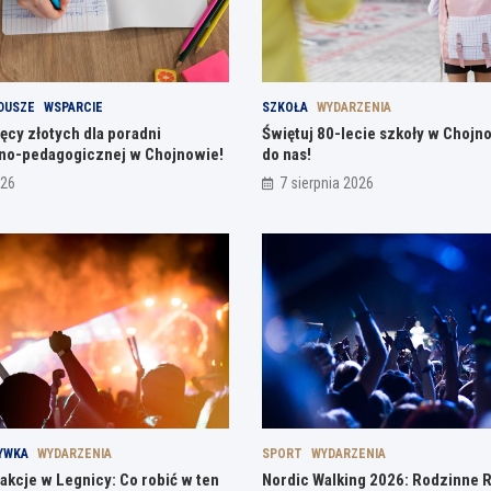
DUSZE
WSPARCIE
SZKOŁA
WYDARZENIA
ięcy złotych dla poradni
Świętuj 80-lecie szkoły w Chojn
no-pedagogicznej w Chojnowie!
do nas!
026
7 sierpnia 2026
YWKA
WYDARZENIA
SPORT
WYDARZENIA
akcje w Legnicy: Co robić w ten
Nordic Walking 2026: Rodzinne 