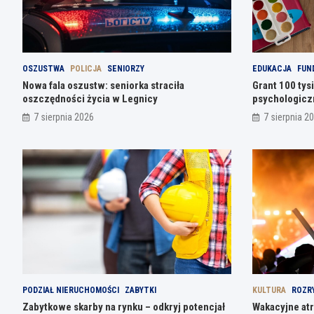
OSZUSTWA
POLICJA
SENIORZY
EDUKACJA
FUN
Nowa fala oszustw: seniorka straciła
Grant 100 tys
oszczędności życia w Legnicy
psychologicz
7 sierpnia 2026
7 sierpnia 2
PODZIAŁ NIERUCHOMOŚCI
ZABYTKI
KULTURA
ROZR
Zabytkowe skarby na rynku – odkryj potencjał
Wakacyjne atr