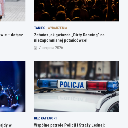
TANIEC
WYDARZENIA
owie – dołącz
Zatańcz jak gwiazda „Dirty Dancing” na
niezapomnianej potańcówce!
7 sierpnia 2026
BEZ KATEGORII
Rajdy w
Wspólne patrole Policji i Straży Leśnej: