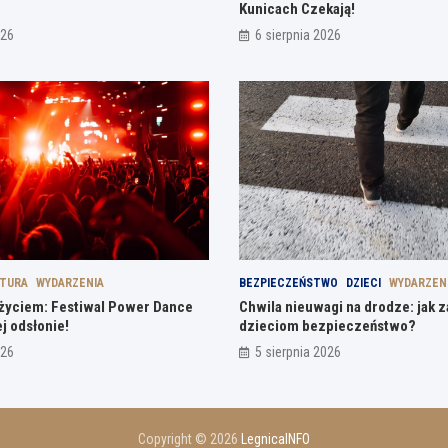
Kunicach Czekają!
026
6 sierpnia 2026
LTURA
WYDARZENIA
BEZPIECZEŃSTWO
DZIECI
WYDARZEN
ą życiem: Festiwal Power Dance
Chwila nieuwagi na drodze: jak 
j odsłonie!
dzieciom bezpieczeństwo?
026
5 sierpnia 2026
Copyright © 2026
LegnicaINFO