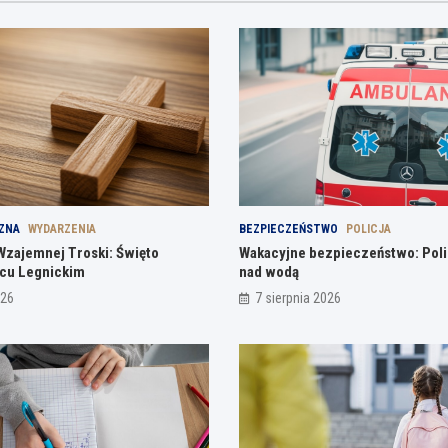
ZNA
WYDARZENIA
BEZPIECZEŃSTWO
POLICJA
Wzajemnej Troski: Święto
Wakacyjne bezpieczeństwo: Polic
ńcu Legnickim
nad wodą
026
7 sierpnia 2026