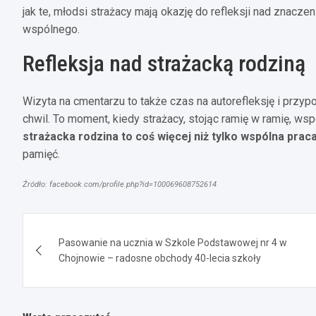
jak te, młodsi strażacy mają okazję do refleksji nad znacze
wspólnego.
Refleksja nad strażacką rodziną
Wizyta na cmentarzu to także czas na autorefleksję i przyp
chwil. To moment, kiedy strażacy, stojąc ramię w ramię, ws
strażacka rodzina to coś więcej niż tylko wspólna prac
pamięć.
Źródło: facebook.com/profile.php?id=100069608752614
Nawigacja
Pasowanie na ucznia w Szkole Podstawowej nr 4 w
wpisu
Chojnowie – radosne obchody 40-lecia szkoły