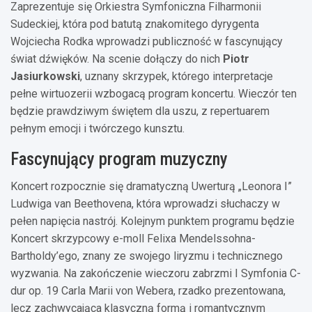
Zaprezentuje się Orkiestra Symfoniczna Filharmonii
Sudeckiej, która pod batutą znakomitego dyrygenta
Wojciecha Rodka wprowadzi publiczność w fascynujący
świat dźwięków. Na scenie dołączy do nich
Piotr
Jasiurkowski
, uznany skrzypek, którego interpretacje
pełne wirtuozerii wzbogacą program koncertu. Wieczór ten
będzie prawdziwym świętem dla uszu, z repertuarem
pełnym emocji i twórczego kunsztu.
Fascynujący program muzyczny
Koncert rozpocznie się dramatyczną Uwerturą „Leonora I”
Ludwiga van Beethovena, która wprowadzi słuchaczy w
pełen napięcia nastrój. Kolejnym punktem programu będzie
Koncert skrzypcowy e-moll Felixa Mendelssohna-
Bartholdy’ego, znany ze swojego liryzmu i technicznego
wyzwania. Na zakończenie wieczoru zabrzmi I Symfonia C-
dur op. 19 Carla Marii von Webera, rzadko prezentowana,
lecz zachwycająca klasyczną formą i romantycznym