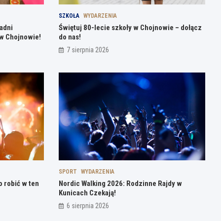
SZKOŁA
WYDARZENIA
radni
Świętuj 80-lecie szkoły w Chojnowie – dołącz
w Chojnowie!
do nas!
7 sierpnia 2026
SPORT
WYDARZENIA
o robić w ten
Nordic Walking 2026: Rodzinne Rajdy w
Kunicach Czekają!
6 sierpnia 2026