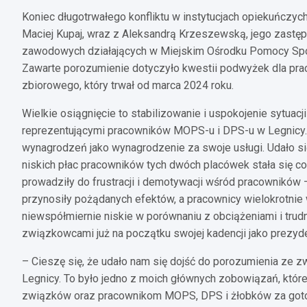
Koniec długotrwałego konfliktu w instytucjach opiekuńczy
Maciej Kupaj, wraz z Aleksandrą Krzeszewską, jego zastę
zawodowych działających w Miejskim Ośrodku Pomocy Sp
Zawarte porozumienie dotyczyło kwestii podwyżek dla prac
zbiorowego, który trwał od marca 2024 roku.
Wielkie osiągnięcie to stabilizowanie i uspokojenie sytuac
reprezentującymi pracowników MOPS-u i DPS-u w Legnicy. 
wynagrodzeń jako wynagrodzenie za swoje usługi. Udało się
niskich płac pracowników tych dwóch placówek stała się co
prowadziły do frustracji i demotywacji wśród pracowników 
przynosiły pożądanych efektów, a pracownicy wielokrotnie 
niewspółmiernie niskie w porównaniu z obciążeniami i trud
związkowcami już na początku swojej kadencji jako prezyde
– Cieszę się, że udało nam się dojść do porozumienia z
Legnicy. To było jedno z moich głównych zobowiązań, które
związków oraz pracownikom MOPS, DPS i żłobków za gotow