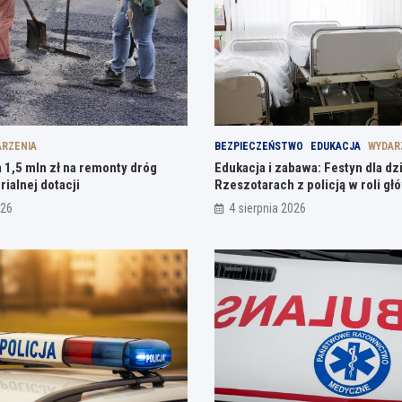
RZENIA
BEZPIECZEŃSTWO
EDUKACJA
WYDAR
 1,5 mln zł na remonty dróg
Edukacja i zabawa: Festyn dla dz
rialnej dotacji
Rzeszotarach z policją w roli gł
026
4 sierpnia 2026