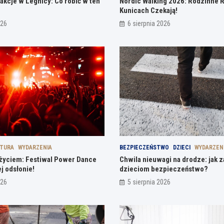
akcje w Legnicy: Co robić w ten
Nordic Walking 2026: Rodzinne 
Kunicach Czekają!
026
6 sierpnia 2026
LTURA
WYDARZENIA
BEZPIECZEŃSTWO
DZIECI
WYDARZEN
ą życiem: Festiwal Power Dance
Chwila nieuwagi na drodze: jak 
j odsłonie!
dzieciom bezpieczeństwo?
026
5 sierpnia 2026