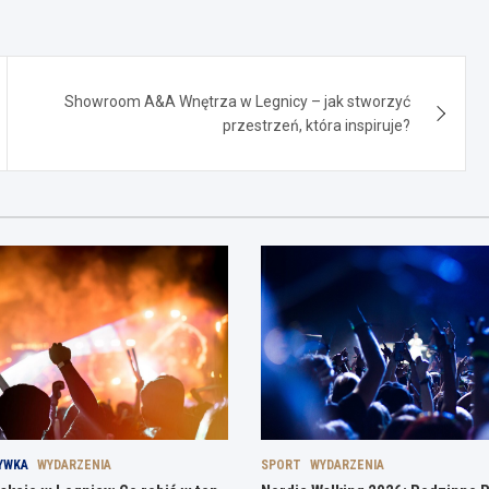
Showroom A&A Wnętrza w Legnicy – jak stworzyć
przestrzeń, która inspiruje?
YWKA
WYDARZENIA
SPORT
WYDARZENIA