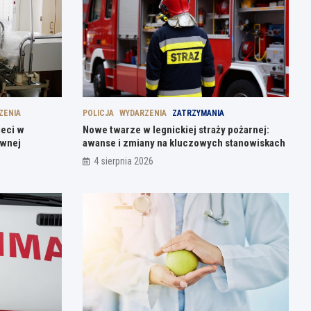
ZENIA
POLICJA
WYDARZENIA
ZATRZYMANIA
ieci w
Nowe twarze w legnickiej straży pożarnej:
ównej
awanse i zmiany na kluczowych stanowiskach
4 sierpnia 2026