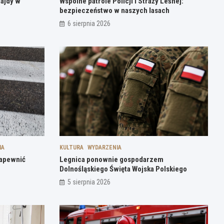
Rajdy w
Wspólne patrole Policji i Straży Leśnej:
bezpieczeństwo w naszych lasach
6 sierpnia 2026
IA
KULTURA
WYDARZENIA
zapewnić
Legnica ponownie gospodarzem
Dolnośląskiego Święta Wojska Polskiego
5 sierpnia 2026