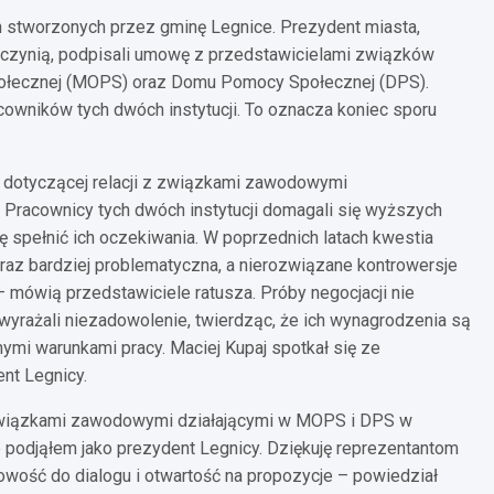
ch stworzonych przez gminę Legnice. Prezydent miasta,
pczynią, podpisali umowę z przedstawicielami związków
ołecznej (MOPS) oraz Domu Pomocy Społecznej (DPS).
owników tych dwóch instytucji. To oznacza koniec sporu
ji dotyczącej relacji z związkami zawodowymi
Pracownicy tych dwóch instytucji domagali się wyższych
 spełnić ich oczekiwania. W poprzednich latach kwestia
raz bardziej problematyczna, a nierozwiązane kontrowersje
– mówią przedstawiciele ratusza. Próby negocjacji nie
wyrażali niezadowolenie, twierdząc, że ich wynagrodzenia są
nymi warunkami pracy. Maciej Kupaj spotkał się ze
nt Legnicy.
e związkami zawodowymi działającymi w MOPS i DPS w
 podjąłem jako prezydent Legnicy. Dziękuję reprezentantom
ość do dialogu i otwartość na propozycje – powiedział