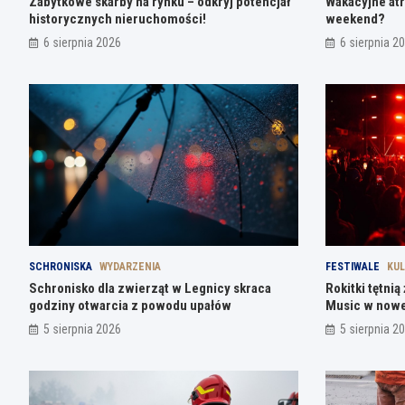
Zabytkowe skarby na rynku – odkryj potencjał
Wakacyjne atr
historycznych nieruchomości!
weekend?
6 sierpnia 2026
6 sierpnia 2
SCHRONISKA
WYDARZENIA
FESTIWALE
KU
Schronisko dla zwierząt w Legnicy skraca
Rokitki tętni
godziny otwarcia z powodu upałów
Music w nowe
5 sierpnia 2026
5 sierpnia 2